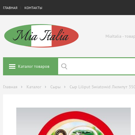
ГЛАВНАЯ
КОНТАКТЫ
MiaItalia - тов
Каталог товаров
Главная
Каталог
Сыры
​Сыр Liliput Swiatowid Лилипут 35