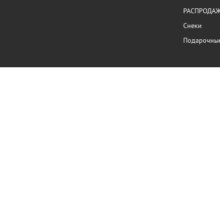
РАСПРОДА
Снеки
Подарочны