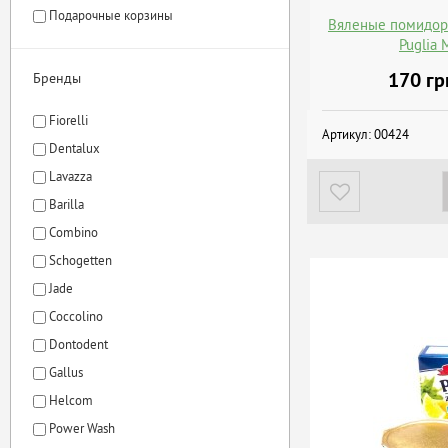
Подарочные корзины
Вяленые помидоры
Puglia 
170
гр
Бренды
Fiorelli
Артикул:
00424
Dentalux
Lavazza
Barilla
Combino
Schogetten
Jade
Coccolino
Dontodent
Gallus
Helcom
Power Wash