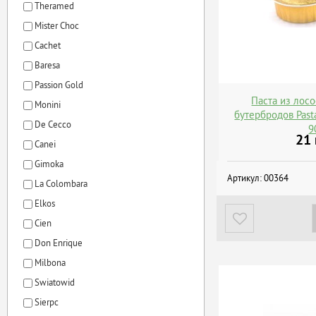
Theramed
Mister Choc
Cachet
Baresa
Passion Gold
Паста из лос
Monini
бутербродов Pasta
De Cecco
9
21
Canei
Gimoka
Артикул:
00364
La Colombara
Elkos
Cien
Don Enrique
Milbona
Swiatowid
Sierpc