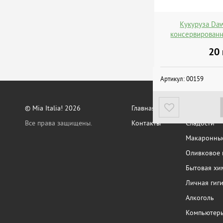
Кукуруза Da
консервированн
20
Артикул:
00159
© Mia Italia! 2026
Главная
Кофе, какао
Все права защищены.
Контакты
Сладости
Макаронные
Оливковое 
Бытовая хи
Личная гиг
Алкоголь
Компьютер