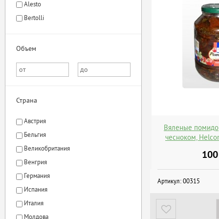
Alesto
Bertolli
Объем
Страна
Австрия
Вяленые помидо
Бельгия
чесноком, Helc
Великобритания
100
Венгрия
Германия
Артикул:
00315
Испания
Италия
Молдова