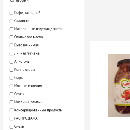
Категории
Кофе, какао, чай
Сладости
Макаронные изделия / паста
Оливковое масло
Бытовая химия
Личная гигиена
Алкоголь
Компьютеры
Сыры
Мясные изделия
Соусы
Маслины, оливки
Консервированные продукты
РАСПРОДАЖА
Снеки