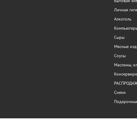
Бытовая хи
Личная гиг
Алкоголь
Компьютер
Сыры
Мясные изд
Соусы
Маслины, о
Консервиро
РАСПРОДА
Снеки
Подарочны