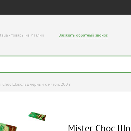
talia - товары из Италии
Заказать обратный звонок
r Choc Шоколад черный с мятой, 200 г
Mister Choc Шо