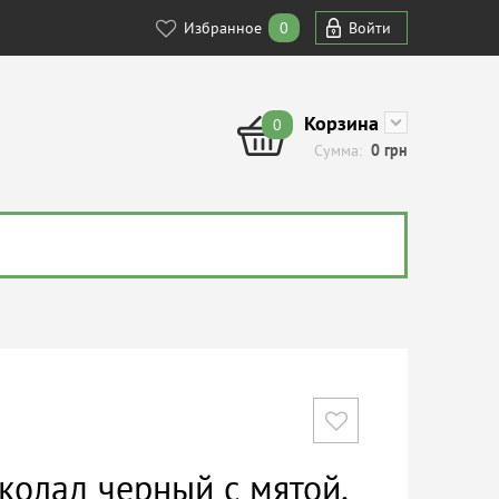
Избранное
0
Войти
Корзина
0
Сумма:
0
грн
колад черный с мятой,