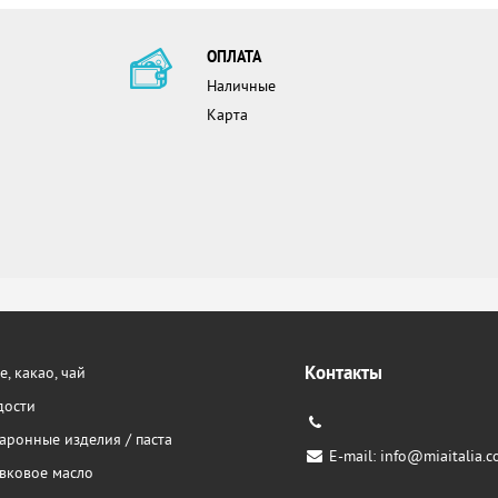
ОПЛАТА
Наличные
Карта
Контакты
, какао, чай
дости
аронные изделия / паста
E-mail:
info@miaitalia.c
вковое масло