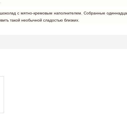
г
й шоколад с мятно-кремовым наполнителем. Собранные одиннадц
ивить такой необычной сладостью близких.