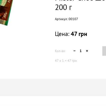
200 г
Артикул:
00107
Цена:
47
грн
Кол-во:
47
x
1
=
47
грн