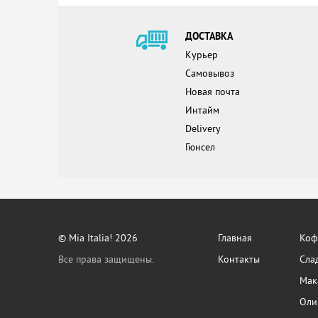
ДОСТАВКА
Курьер
Самовывоз
Новая почта
Интайм
Delivery
Гюнсел
© Mia Italia! 2026
Главная
Кофе
Все права защищены.
Контакты
Сла
Мак
Оли