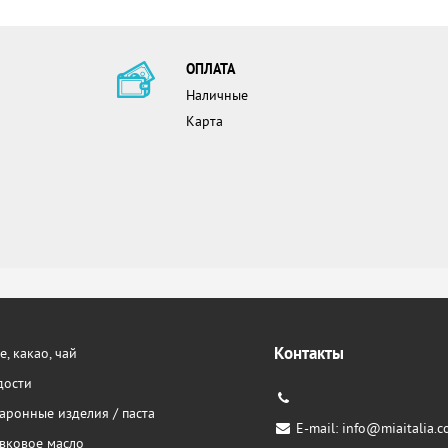
ОПЛАТА
Наличные
Карта
Контакты
, какао, чай
дости
аронные изделия / паста
E-mail:
info@miaitalia.c
вковое масло