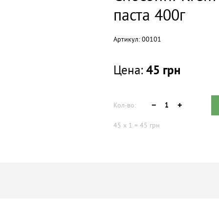
паста 400г
Артикул:
00101
Цена:
45
грн
Кол-во:
45
x
1
=
45
грн