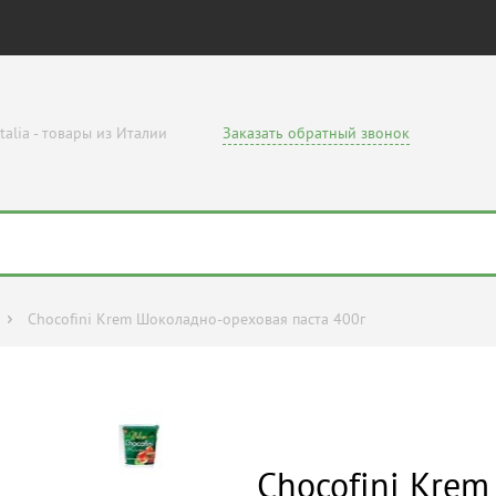
talia - товары из Италии
Заказать обратный звонок
Chocofini Krem Шоколадно-ореховая паста 400г
Chocofini Kre