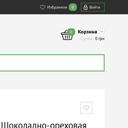
Избранное
0
Войти
Корзина
0
Сумма:
0
грн
m Шоколадно-ореховая