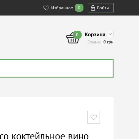
Избранное
0
Войти
Корзина
0
Сумма:
0
грн
co коктейльное вино