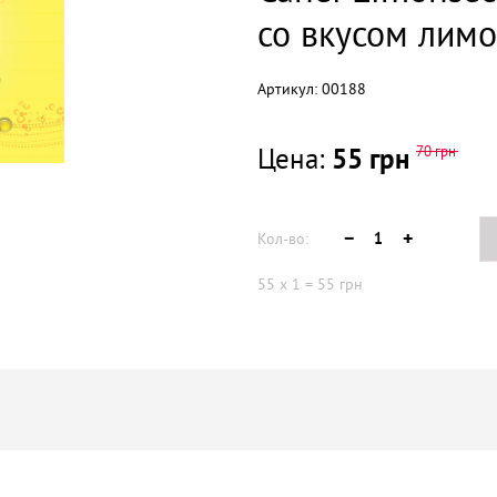
со вкусом лимо
Артикул:
00188
Цена:
55
грн
70
грн
Кол-во:
55
x
1
=
55
грн