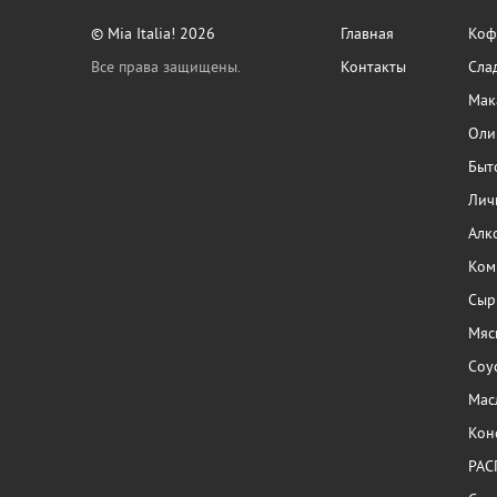
© Mia Italia! 2026
Главная
Кофе
Все права защищены.
Контакты
Сла
Мак
Оли
Быт
Лич
Алк
Ком
Сыр
Мяс
Соу
Мас
Кон
РАС