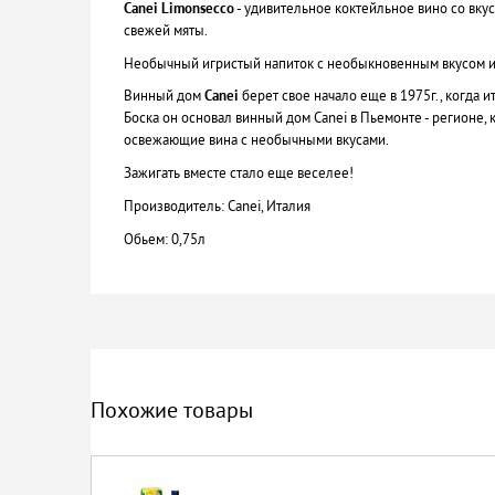
Canei Limonsecco
- удивительное коктейльное вино со вку
свежей мяты.
Необычный игристый напиток с необыкновенным вкусом и
Винный дом
Canei
берет свое начало еще в 1975г., когда
Боска он основал винный дом Canei в Пьемонте - регионе,
освежающие вина с необычными вкусами.
Зажигать вместе стало еще веселее!
Производитель: Canei, Италия
Обьем: 0,75л
Похожие товары