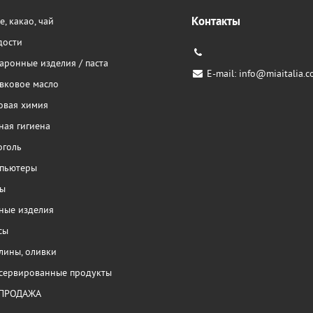
Контакты
, какао, чай
дости
аронные изделия / паста
E-mail:
info@miaitalia.c
вковое масло
овая химия
ная гигиена
оголь
пьютеры
ы
ные изделия
сы
лины, оливки
сервированные продукты
ПРОДАЖА