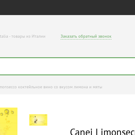
talia - товары из Италии
Заказать обратный звонок
imonsecco коктейльное вино со вкусом лимона и мяты
Canei Limonsec