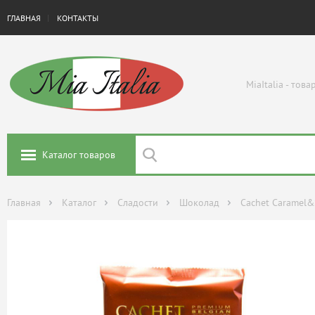
ГЛАВНАЯ
КОНТАКТЫ
MiaItalia - тов
Каталог товаров
Главная
Каталог
Сладости
Шоколад
Cachet Caramel&