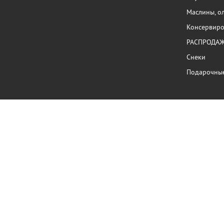
Маслины, о
Консервиро
РАСПРОДА
Снеки
Подарочны